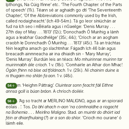
Ipthongs, Na Cúig Ifinne’
etc
.. ‘The Fourth Chapter: of the Parts
of speech’ (11
i
.). Téann sé ar aghaidh go dtí ‘The Seventeenth
Chapter’, ‘Of the Abbreviations commonly used by the Irish,
called nodaigheacht.’ (lch 49-54
m
.). Tá go leor síniúchán ar
fud na lch seo i mBéarla agus i nGaeilge: ‘Denis Murray . . .
27th day of May . . . 1813’ (12
i
.); ‘Donochadh Ó Muirihig a lámh
agus a leabhar Gaodhéilge’ (35
i
.; 44
i
.); ‘Críoch ar an aogham
craobh le Donnchadh Ó Muirihig . . . 1813’ (45
i
.). Tá an tráchtas
féin leagtha amach go slachtmhar. Fágadh lch 46 bán agus
breacadh ainmneacha air ina dhiaidh sin - ‘Mary Murray’,
‘Denis Murray’. Burdúin leis an téacs:
Mo mhuirinnse muirinn tar
muirinnaibh áile críoch
. 1 v. (18
i
.). ‘Comhairle an Athar don Mhac’:
Ógáin fhinn ná bíse ad tfólánach
. 1 v. (29
i
.).
Ní chainim duine is
ni thugaim mo shlán fa aon
. 1 v. (48
i
.).
m
. ‘Heighm Páttraig’.
Cluintear sonn feacht fáil Eithne
54
annsa gcill is búan bráon
. A chríoch doiléir.
. ‘Ag so tracht ar MERLINO MALIGNO, agus ar an spioraid
56
eolais . .’. Tos.
Do bhí ahach n-aon ’na cómhnaídhe a riogacht
na Bohemia . . . Meirlíno Maligno
. Stad.
an muintir do dhóirt iad
féin ar dhianfhulaing
(
?
)
ar a son do shíor
. ‘Crioch mo ourane’ ó
láimh eile.