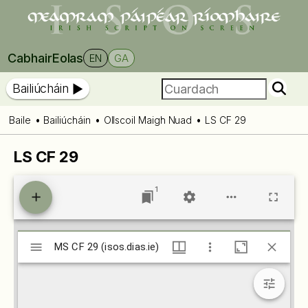
Cabhair
Eolas
EN
GA
Bailiúcháin
Baile
Bailiúcháin
Ollscoil Maigh Nuad
LS CF 29
LS CF 29
1
Mirador
MS CF 29 (isos.dias.ie)
MS CF 29 (isos.dias.ie)
viewer