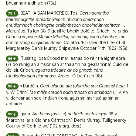
bhuanna ina dhiaidh (78
i
.).
. BEATHA SAN MARGREID. Tos.
Gein naomhtha
79
bheannuighthe mhiorbhúileach dhiadha dhearcach
creidiomhach choisrigthe craibhtheach chaoindúthrachtach . . .
Margréud
. Tá lgh 88-9 geall le bheith doléite. Críoch.
tré pháis
Chríosd impidhe Mhuire Mhaithir, an mhaighdion glormhar, mar
aon re sluag ainglidhe. Amen
. Colafan: ‘Finished the Life of St.
Margaret by Denis Murray Snipevale October 14th, 1822’ (95
i
).
. ‘Tuairisg Iosa Criosd mar leanas do réir rialaightheora
96
(?) do rainig an aimsior san ar thalamh na geallamhna’. Cuid de
doiléir. Críoch.
ag iarra trócaire air do ghnáth tréna
rúndíabharaibh glórmhara. Amen
. ‘Críoch’ (lch 98).
m
Burdúin.
Gach planda ata folumtha san Gaodhal ársa
. 1
98
v. ‘Ar Éirinn’.
Mo mhíle creach badh mhaith an striapach í
. 1 v. An
v. deireanach seo i ndúch trom, agus sin mar atá as sin ar
aghaidh.
. gana.
Am bhios fós
(sic)
an tráith noch léigios
. 18 v.
99
‘Marbhna Íarla Cloinne Cárrthadh’. ‘Denis Murray, Tullignearky
County of Cork to wit’ (102
marg. dext
.).
. Blodh de CATH FIONNTRÁGHA. Tos.
Ríogh uasal