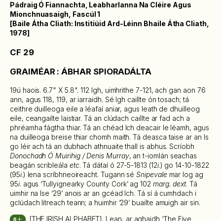
Pádraig Ó Fiannachta, Leabharlanna Na Cléire Agus
Mionchnuasaigh, Fascúl 1
[Baile Átha Cliath: Institiúid Ard-Léinn Bhaile Átha Cliath,
1978]
CF 29
GRAIMÉAR : ÁBHAR SPIORADÁLTA
19ú haois. 6.7" X 5.8". 112 lgh, uimhrithe 7-121, ach gan aon 76
ann, agus 118, 119, ar iarraidh. Sé Igh caillte ón tosach; tá
ceithre duilleoga eile a léafaí aniar, agus leath de dhuilleog
eile, ceangailte laistiar. Tá an clúdach caillte ar fad ach a
phréamha fágtha thiar. Tá an chéad lch deacair le léamh, agus
na duilleoga breise thiar chomh maith. Tá deasca taise ar an Is
go léir ach tá an dubhach athnuaite thall is abhus. Scríobh
Donochadh Ó Muirihig / Denis Murray
, an t-iomlán seachas
beagán scribleála
etc
. Tá dátaí ó 27-5-1813 (12
i
.) go 14-10-1822
(95
i
.) lena scríbhneoireacht. Tugann sé
Snipevale
mar log ag
95
i
. agus ‘Tullyignearky County Cork’ ag 102
marg. dext
. Tá
uimhir na Ise ‘29’ anois ar an gcéad lch. Tá sí á cumhdach i
gclúdach litreach teann; a huimhir ‘29’ buailte amuigh air sin.
. [THE IRISH ALPHABET]. Lean, ar aghaidh ‘The Five
8