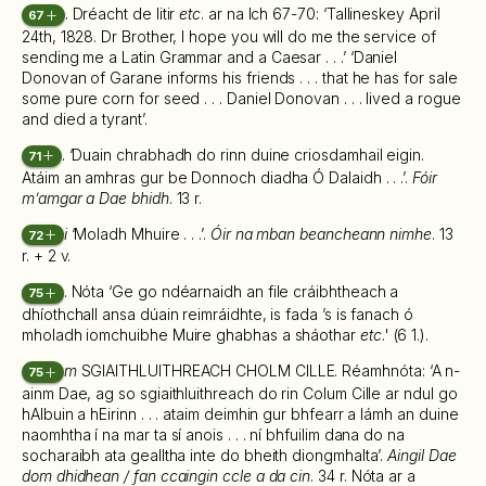
. Dréacht de litir
etc
. ar na lch 67-70: ‘Tallineskey April
67
24th, 1828. Dr Brother, I hope you will do me the service of
sending me a Latin Grammar and a Caesar . . .’ ‘Daniel
Donovan of Garane informs his friends . . . that he has for sale
some pure corn for seed . . . Daniel Donovan . . . lived a rogue
and died a tyrant’.
. ‘Duain chrabhadh do rinn duine criosdamhail eigin.
71
Atáim an amhras gur be Donnoch diadha Ó Dalaidh . . .’.
Fóir
m’amgar a Dae bhidh
. 13 r.
i
‘Moladh Mhuire . . .’.
Óir na mban beancheann nimhe
. 13
72
r. + 2 v.
. Nóta ‘Ge go ndéarnaidh an file cráibhtheach a
75
dhíothchall ansa dúain reimráidhte, is fada ’s is fanach ó
mholadh iomchuibhe Muire ghabhas a sháothar
etc
.' (6 1.).
m
SGIAITHLUITHREACH CHOLM CILLE. Réamhnóta: ‘A n-
75
ainm Dae, ag so sgiaithluithreach do rin Colum Cille ar ndul go
hAlbuin a hEirinn . . . ataim deimhin gur bhfearr a lámh an duine
naomhtha í na mar ta sí anois . . . ní bhfuilim dana do na
socharaibh ata gealltha inte do bheith diongmhalta’.
Aingil Dae
dom dhidhean / fan ccaingin ccle a da cin
. 34 r. Nóta ar a