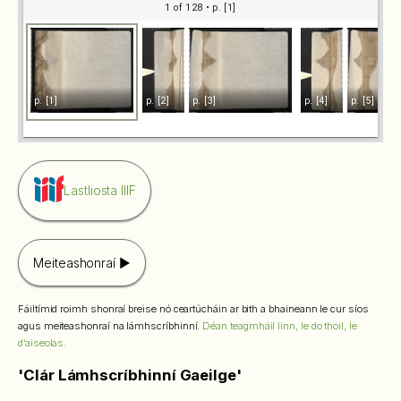
1 of 128
• p. [1]
p. [1]
p. [2]
p. [3]
p. [4]
p. [5]
Lastliosta IIIF
Meiteashonraí
Fáiltímid roimh shonraí breise nó ceartúcháin ar bith a bhaineann le cur síos
agus meiteashonraí na lámhscríbhinní.
Déan teagmháil linn, le do thoil, le
d’aiseolas.
'Clár Lámhscríbhinní Gaeilge'