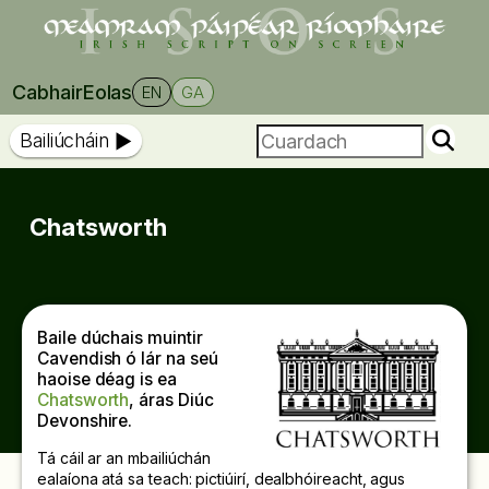
Cabhair
Eolas
EN
GA
Bailiúcháin
Chatsworth
Baile dúchais muintir
Cavendish ó lár na seú
haoise déag is ea
Chatsworth
, áras Diúc
Devonshire.
Tá cáil ar an mbailiúchán
ealaíona atá sa teach: pictiúirí, dealbhóireacht, agus