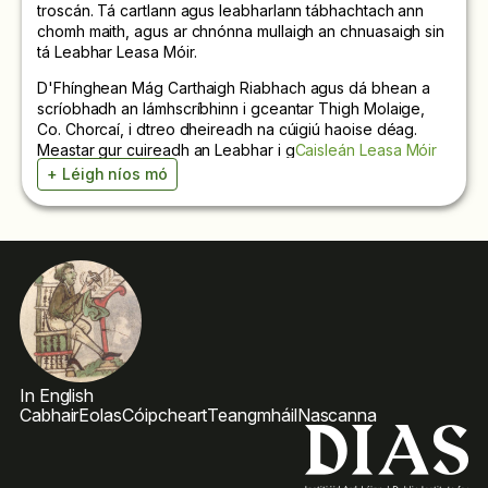
troscán. Tá cartlann agus leabharlann tábhachtach ann
chomh maith, agus ar chnónna mullaigh an chnuasaigh sin
tá Leabhar Leasa Móir.
D'Fhínghean Mág Carthaigh Riabhach agus dá bhean a
scríobhadh an lámhscríbhinn i gceantar Thigh Molaige,
Co. Chorcaí, i dtreo dheireadh na cúigiú haoise déag.
Meastar gur cuireadh an Leabhar i g
Caisleán Leasa Móir
tar éis chogaí na seachtú haoise déag. Ó lár na hochtú
+ Léigh níos mó
haoise déag tá Caisleán Leasa Móir ina áras Éireannach
ag Diúc Devonshire. Bhí an Leabhar i bhfolach sa
Chaisleán, i dteannta Bhachall Leasa Móir, nó go
dtángthas orthu nuair a bhí athógáil agus athnuachaint á
ndéanamh ar an gCaisleán sa mbliain 1814. 1930 aistríodh
an lámhscríbhinn ón Lios Mór go Chatsworth. Sa mbliain
2020 bronnadh Leabhar Leasa Móir ar
Choláiste na
hOllscoile, Corcaigh
.
Díolaim de théacsaí diadha agus saolta, dúchasacha agus
Eorpacha, atá sa lámhscríbhinn. Tá ina scáthán ar a
In English
mbíodh ina adhbhar suime maidir le litríocht de ag
Cabhair
Eolas
Cóipcheart
Teangmháil
Nascanna
taoiseach Gaelach i ndeireadh na meánaoise ar fad.
Maidir leis na lámhscríbhinní atá ar fáil, féach ar an mír den