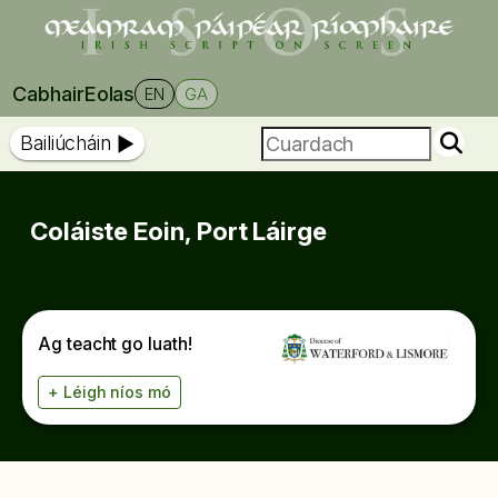
Cabhair
Eolas
EN
GA
Bailiúcháin
Coláiste Eoin, Port Láirge
Ag teacht go luath!
+ Léigh níos mó