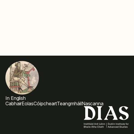
In English
Cabhair
Eolas
Cóipcheart
Teangmháil
Nascanna