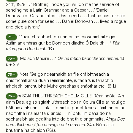
24th, 1828. Dr Brother, I hope you will do me the service of
sending me a Latin Grammar and a Caesar . . .’ ‘Daniel
Donovan of Garane informs his friends . . . that he has for sale
some pure corn for seed . . . Daniel Donovan . . . lived a rogue
and died a tyrant’.
. ‘Duain chrabhadh do rinn duine criosdamhail eigin.
71
Atáim an amhras gur be Donnoch diadha Ó Dalaidh . . .’.
Fóir
m’amgar a Dae bhidh
. 13 r.
i
‘Moladh Mhuire . . .’.
Óir na mban beancheann nimhe
. 13
72
r. + 2 v.
. Nóta ‘Ge go ndéarnaidh an file cráibhtheach a
75
dhíothchall ansa dúain reimráidhte, is fada ’s is fanach ó
mholadh iomchuibhe Muire ghabhas a sháothar
etc
.' (6 1.).
m
SGIAITHLUITHREACH CHOLM CILLE. Réamhnóta: ‘A n-
75
ainm Dae, ag so sgiaithluithreach do rin Colum Cille ar ndul go
hAlbuin a hEirinn . . . ataim deimhin gur bhfearr a lámh an duine
naomhtha í na mar ta sí anois . . . ní bhfuilim dana do na
socharaibh ata gealltha inte do bheith diongmhalta’.
Aingil Dae
dom dhidhean / fan ccaingin ccle a da cin
. 34 r. Nóta ar a
bhuanna ina dhiaidh (78
i
.).