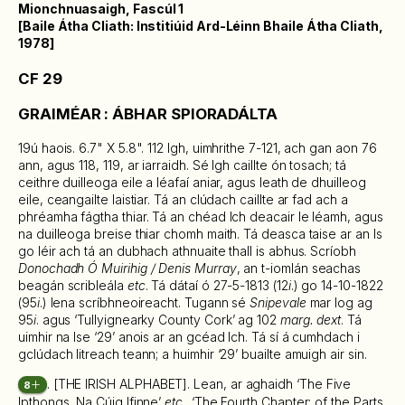
Mionchnuasaigh, Fascúl 1
[Baile Átha Cliath: Institiúid Ard-Léinn Bhaile Átha Cliath,
1978]
CF 29
GRAIMÉAR : ÁBHAR SPIORADÁLTA
19ú haois. 6.7" X 5.8". 112 lgh, uimhrithe 7-121, ach gan aon 76
ann, agus 118, 119, ar iarraidh. Sé Igh caillte ón tosach; tá
ceithre duilleoga eile a léafaí aniar, agus leath de dhuilleog
eile, ceangailte laistiar. Tá an clúdach caillte ar fad ach a
phréamha fágtha thiar. Tá an chéad lch deacair le léamh, agus
na duilleoga breise thiar chomh maith. Tá deasca taise ar an Is
go léir ach tá an dubhach athnuaite thall is abhus. Scríobh
Donochadh Ó Muirihig / Denis Murray
, an t-iomlán seachas
beagán scribleála
etc
. Tá dátaí ó 27-5-1813 (12
i
.) go 14-10-1822
(95
i
.) lena scríbhneoireacht. Tugann sé
Snipevale
mar log ag
95
i
. agus ‘Tullyignearky County Cork’ ag 102
marg. dext
. Tá
uimhir na Ise ‘29’ anois ar an gcéad lch. Tá sí á cumhdach i
gclúdach litreach teann; a huimhir ‘29’ buailte amuigh air sin.
. [THE IRISH ALPHABET]. Lean, ar aghaidh ‘The Five
8
Ipthongs, Na Cúig Ifinne’
etc
.. ‘The Fourth Chapter: of the Parts