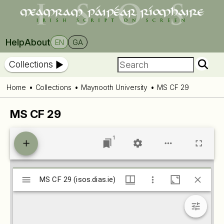
Help
About
EN
GA
Collections
Home
Collections
Maynooth University
MS CF 29
MS CF 29
1
Mirador
MS CF 29 (isos.dias.ie)
MS CF 29 (isos.dias.ie)
viewer