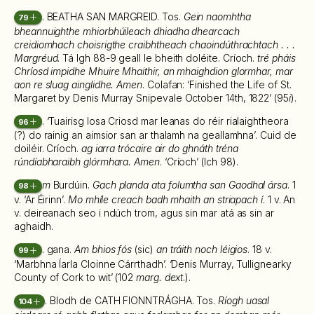
. BEATHA SAN MARGREID. Tos.
Gein naomhtha
79
bheannuighthe mhiorbhúileach dhiadha dhearcach
creidiomhach choisrigthe craibhtheach chaoindúthrachtach . . .
Margréud
. Tá lgh 88-9 geall le bheith doléite. Críoch.
tré pháis
Chríosd impidhe Mhuire Mhaithir, an mhaighdion glormhar, mar
aon re sluag ainglidhe. Amen
. Colafan: ‘Finished the Life of St.
Margaret by Denis Murray Snipevale October 14th, 1822’ (95
i
).
. ‘Tuairisg Iosa Criosd mar leanas do réir rialaightheora
96
(?) do rainig an aimsior san ar thalamh na geallamhna’. Cuid de
doiléir. Críoch.
ag iarra trócaire air do ghnáth tréna
rúndíabharaibh glórmhara. Amen
. ‘Críoch’ (lch 98).
m
Burdúin.
Gach planda ata folumtha san Gaodhal ársa
. 1
98
v. ‘Ar Éirinn’.
Mo mhíle creach badh mhaith an striapach í
. 1 v. An
v. deireanach seo i ndúch trom, agus sin mar atá as sin ar
aghaidh.
. gana.
Am bhios fós
(sic)
an tráith noch léigios
. 18 v.
99
‘Marbhna Íarla Cloinne Cárrthadh’. ‘Denis Murray, Tullignearky
County of Cork to wit’ (102
marg. dext
.).
. Blodh de CATH FIONNTRÁGHA. Tos.
Ríogh uasal
104