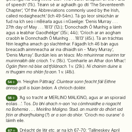
of speech’ (11
i
.). Téann sé ar aghaidh go dtí ‘The Seventeenth
Chapter’, ‘Of the Abbreviations commonly used by the Irish,
called nodaigheacht.’ (lch 49-54
m
.). Tá go leor síniúchán ar
fud na lch seo i mBéarla agus i nGaeilge: ‘Denis Murray . . .
27th day of May . . . 1813’ (12
i
.); ‘Donochadh Ó Muirihig a lámh
agus a leabhar Gaodhéilge’ (35
i
.; 44
i
.); ‘Críoch ar an aogham
craobh le Donnchadh Ó Muirihig . . . 1813’ (45
i
.). Tá an tráchtas
féin leagtha amach go slachtmhar. Fágadh lch 46 bán agus
breacadh ainmneacha air ina dhiaidh sin - ‘Mary Murray’,
‘Denis Murray’. Burdúin leis an téacs:
Mo mhuirinnse muirinn tar
muirinnaibh áile críoch
. 1 v. (18
i
.). ‘Comhairle an Athar don Mhac’:
Ógáin fhinn ná bíse ad tfólánach
. 1 v. (29
i
.).
Ní chainim duine is
ni thugaim mo shlán fa aon
. 1 v. (48
i
.).
m
. ‘Heighm Páttraig’.
Cluintear sonn feacht fáil Eithne
54
annsa gcill is búan bráon
. A chríoch doiléir.
. ‘Ag so tracht ar MERLINO MALIGNO, agus ar an spioraid
56
eolais . .’. Tos.
Do bhí ahach n-aon ’na cómhnaídhe a riogacht
na Bohemia . . . Meirlíno Maligno
. Stad.
an muintir do dhóirt iad
féin ar dhianfhulaing
(
?
)
ar a son do shíor
. ‘Crioch mo ourane’ ó
láimh eile.
. Dréacht de litir
etc
. ar na lch 67-70: ‘Tallineskey April
67