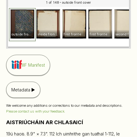
1 of 148
• outside front cover
o
utside front cover
i
nside front cover
f
irst front endleaf recto
f
irst front endleaf verso
s
econd front endleaf recto
IIIF Manifest
Metadata
We welcome any additions or corrections to our metadata and descriptions.
Please contact us with your feedback.
AISTRIÚCHÁIN AR CHLASAICÍ
19ú haois. 8.9" × 7.3". 112 lch uimhrithe gan tuathal 1-112, le