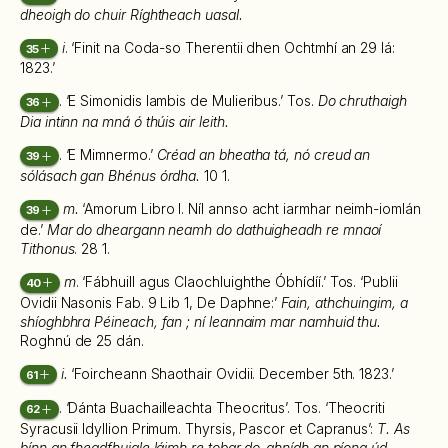
dheoigh do chuir Ríghtheach uasal.
i
. ‘Finit na Coda-so Therentii dhen Ochtmhí an 29 lá:
35
1823.’
. ‘E Simonidis Iambis de Mulieribus.’ Tos.
Do chruthaigh
36
Dia intinn na mná ó thúis air leith.
. ‘E Mimnermo.’
Créad an bheatha tá, nó creud an
39
sólásach gan Bhénus órdha.
10 1.
m.
‘Amorum Libro I. Níl annso acht iarmhar neimh-iomlán
39
de.’
Mar do dheargann neamh do dathuigheadh re mnaoí
Tithonus
. 28 1.
m
. ‘Fábhuill agus Claochluighthe Óbhídíí.’ Tos. ‘Publii
40
Ovidii Nasonis Fab. 9 Lib 1, De Daphne:’
Fain, athchuingim, a
shíoghbhra Péineach, fan ; ní leannaim mar namhuid thu.
Roghnú de 25 dán.
i.
‘Foircheann Shaothair Ovidii. December 5th. 1823.’
61
. ‘Dánta Buachailleachta Theocritus’. Tos. ‘Theocriti
62
Syracusii Idyllion Primum. Thyrsis, Pascor et Capranus’:
T. As
bínn an fheadfhuigle láimh re tobar do-ghnídh an píona úd.