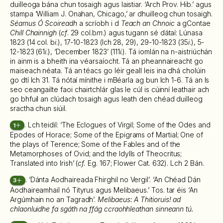
duilleoga bána chun tosaigh agus laistiar. ‘Arch Prov. Hib.’ agus
stampa ‘William J. Onahan, Chicago,’ ar dhuilleog chun tosaigh.
Séamus Ó Scoireadh
a scríobh i d
Teach an Chnoic
a gContae
Chill Chainnigh
(
cf
. 29 col.b
m
.) agus tugann sé dátaí: Lúnasa
1823 (14 col. b
i
.), 17-10-1823 (lch 28, 29), 29-10-1823 (35
i
.), 5-
12-1823 (61
i
.), ‘December 1823’ (111
i
.). Tá iomlán na n-aistriúchán
in ainm is a bheith ina véarsaíocht. Tá an pheannaireacht go
maiseach néata. Tá an téacs go léir geall leis ina dhá cholúin
go dtí lch 31. Tá nótaí mínithe i mBéarla ag bun lch 1-6. Tá an ls
seo ceangailte faoi chairtchlár glas le cúl is cúinní leathair ach
go bhfuil an clúdach tosaigh agus leath den chéad duilleog
sractha chun siúil.
. Lch teidil: ‘The Eclogues of Virgil; Some of the Odes and
1
Epodes of Horace; Some of the Epigrams of Martial; One of
the plays of Terence; Some of the Fables and of the
Metamorphoses of Ovid; and the Idylls of Theocritus;
Translated into Irish’ (
cf.
Eg. 167; Flower Cat. 632). Lch 2 Bán.
. ‘Dánta Aodhaireada Fhirghil no Vergil’. ‘An Chéad Dán
3
Aodhaireamhail nó Tityrus agus Melibaeus.’ Tos. tar éis ‘An
Argúmhain no an Tagradh’.
Melibaeus: A Thitioruis! ad
chlaonluidhe fa sgáth na ffág ccraohhleathan sinneann tú.