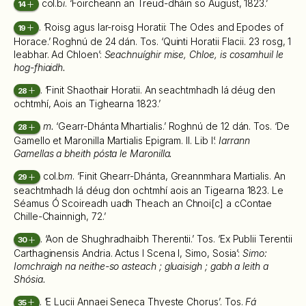
col.b
i
. ‘Foircheann an Treud-dháin so August, 1823.’
14
. ‘Roisg agus Iar-roisg Horatii: The Odes and Epodes of
19
Horace.’ Roghnú de 24 dán. Tos. ‘Quinti Horatii Flacii. 23 rosg, 1
leabhar. Ad Chloen’:
Seachnuíghir mise, Chloe, is cosamhuil le
hog-fhiaidh.
. ‘Finit Shaothair Horatii. An seachtmhadh lá déug den
28
ochtmhí, Aois an Tighearna 1823.’
m.
‘Gearr-Dhánta Mhartialis.’ Roghnú de 12 dán. Tos. ‘De
28
Gamello et Maronilla Martialis Epigram. II. Lib I’:
Iarrann
Gamellas a bheith pósta le Maronilla.
col.b
m
. ‘Finit Ghearr-Dhánta, Greannmhara Martialis. An
29
seachtmhadh lá déug don ochtmhí aois an Tigearna 1823. Le
Séamus Ó Scoireadh uadh Theach an Chnoi[c] a cContae
Chille-Chainnigh, 72.’
. ‘Aon de Shughradhaibh Therentii.’ Tos. ‘Ex Publii Terentii
30
Carthaginensis Andria. Actus I Scena I, Simo, Sosia’:
Simo:
Iomchraigh na neithe-so asteach ; gluaisigh ; gabh a leith a
Shósia.
. ‘E Lucii Annaei Seneca Thyeste Chorus’. Tos.
Fá
35