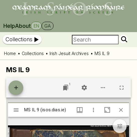
Help
About
EN
GA
Collections
Home
Collections
Irish Jesuit Archives
MS IL 9
MS IL 9
1
Mirador
MS IL 9 (isos.dias.ie)
MS IL 9 (isos.dias.ie)
viewer